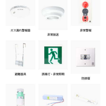
ガス漏れ警報器
非常警報
非常放送
避難器具
誘導灯・非常照明
防排煙