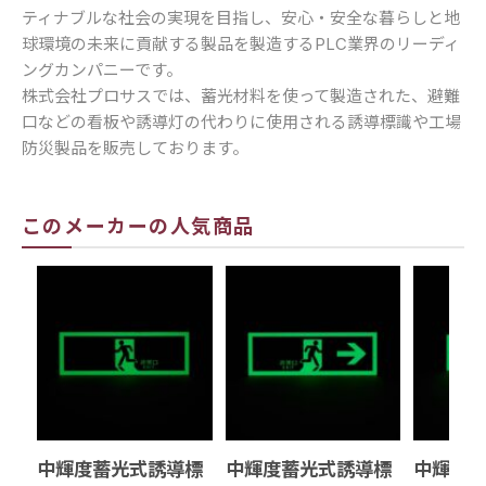
ティナブルな社会の実現を目指し、安心・安全な暮らしと地
球環境の未来に貢献する製品を製造するPLC業界のリーディ
ングカンパニーです。
株式会社プロサスでは、蓄光材料を使って製造された、避難
口などの看板や誘導灯の代わりに使用される誘導標識や工場
防災製品を販売しております。
このメーカーの人気商品
中輝度蓄光式誘導標
中輝度蓄光式誘導標
中輝度