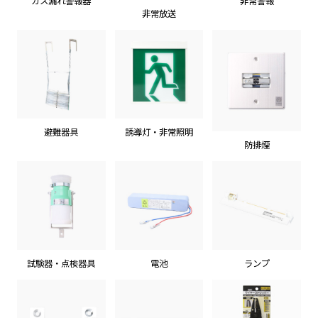
ガス漏れ警報器
非常警報
非常放送
避難器具
誘導灯・非常照明
防排煙
試験器・点検器具
電池
ランプ