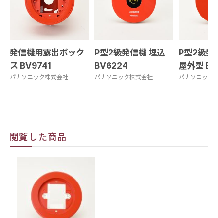
発信機用露出ボック
P型2級発信機 埋込
P型2級発
ス BV9741
BV6224
屋外型 BV
パナソニック株式会社
パナソニック株式会社
パナソニック
閲覧した商品