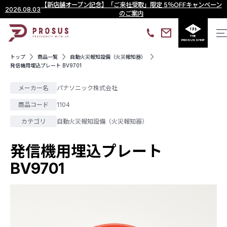
【新店舗オープン記念】「ご来社受取」限定 5％OFFキャンペーン
2026.08.03
のご案内
THE
PROSUS SHOP
トップ
商品一覧
自動火災報知設備（火災報知器）
発信機用埋込プレート BV9701
メーカー名
パナソニック株式会社
商品コード
1104
カテゴリ
自動火災報知設備（火災報知器）
発信機用埋込プレート
BV9701