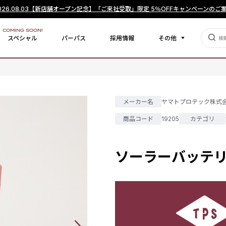
026.08.03
【新店舗オープン記念】「ご来社受取」限定 5％OFFキャンペーンのご
COMING SOON!
スペシャル
パーパス
採用情報
その他
メーカー名
ヤマトプロテック株式
商品コード
19205
カテゴリ
ソーラーバッテリー