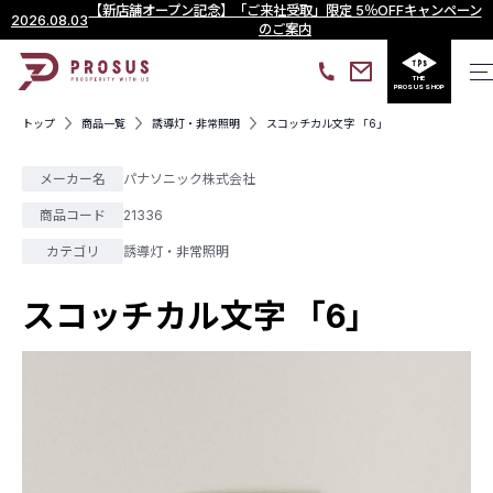
【新店舗オープン記念】「ご来社受取」限定 5％OFFキャンペーン
2026.08.03
のご案内
THE
PROSUS SHOP
トップ
商品一覧
誘導灯・非常照明
スコッチカル文字 「6」
メーカー名
パナソニック株式会社
商品コード
21336
カテゴリ
誘導灯・非常照明
スコッチカル文字 「6」