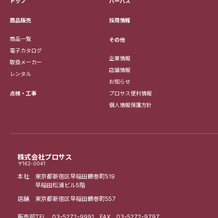
トップ
パーパス
採用情報
商品販売
商品一覧
その他
電子カタログ
企業情報
取扱メーカー
店舗情報
レンタル
お知らせ
点検・工事
プロサス便利情報
個人情報保護方針
株式会社プロサス
〒162-0041
本社 東京都新宿区早稲田鶴巻町519
早稲田松浦ビル5階
店舗 東京都新宿区早稲田鶴巻町557
販売部
TEL
03-5272-9991
FAX 03-5272-9797