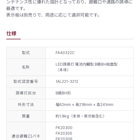
ンテナンス性に優れた設計となっており、避難口や通路の誘導に
最適です。
表示板は別売りで、用途に応じて選択可能です。
仕様
型式
FA40322C
LED誘導灯 電池内臓型 B級BH両面型
名称
（本体）
型式認定番号
1AL221-3212
誘導灯区分
B級BH形
外形寸法
幅62mm × 長218mm × 高241mm
質量
約1.8kg（本体・表示板含む）
FK20300
FK20305
適合避難口パネ
FK20306