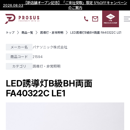
【新店舗オープン記念】「ご来社受取」限定 5％OFFキャンペーン
2026.08.03
のご案内
THE
PROSUS SHOP
トップ
商品一覧
誘導灯・非常照明
LED誘導灯B級BH両面 FA40322C LE1
メーカー名
パナソニック株式会社
商品コード
21594
カテゴリ
誘導灯・非常照明
LED誘導灯B級BH両面
FA40322C LE1