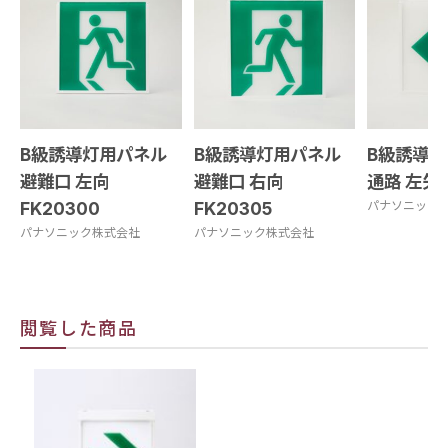
B級誘導灯用パネル
B級誘導灯用パネル
B級誘導
避難口 左向
避難口 右向
通路 左矢 
FK20300
FK20305
パナソニック
パナソニック株式会社
パナソニック株式会社
閲覧した商品