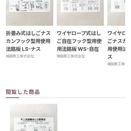
折畳み式はしごナス
ワイヤロープ式はし
ワイヤロ
カンフック型用使用
ご自在フック型用使
ごナスカ
法銘板 LS-ナス
用法銘板 WS-自在
用使用法銘
城田鉄工株式会社
城田鉄工株式会社
ス
城田鉄工株式
閲覧した商品