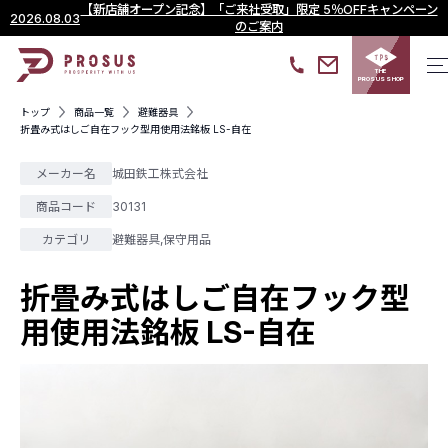
【新店舗オープン記念】「ご来社受取」限定 5％OFFキャンペーン
2026.08.03
のご案内
THE
PROSUS SHOP
トップ
商品一覧
避難器具
折畳み式はしご自在フック型用使用法銘板 LS-自在
メーカー名
城田鉄工株式会社
商品コード
30131
カテゴリ
避難器具
,
保守用品
折畳み式はしご自在フック型
用使用法銘板 LS-自在