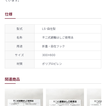
ています。
仕様
型式
LS-自在型
名称
不二式避難はしご使用法
用途
折畳・自在フック
サイズ
300×600
材質
ポリプロピレン
関連商品