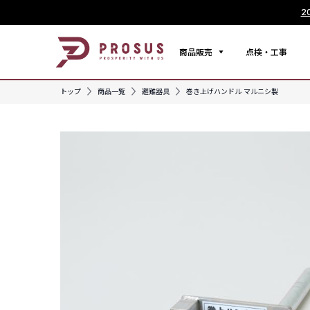
2
商品販売
点検・工事
トップ
商品一覧
避難器具
巻き上げハンドル マルニシ製