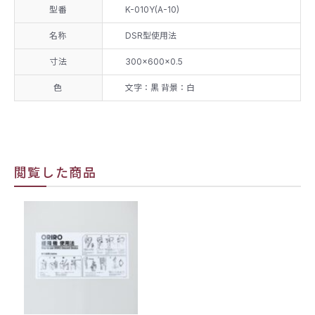
型番
K-010Y(A-10)
名称
DSR型使用法
寸法
300×600×0.5
色
文字：黒 背景：白
閲覧した商品