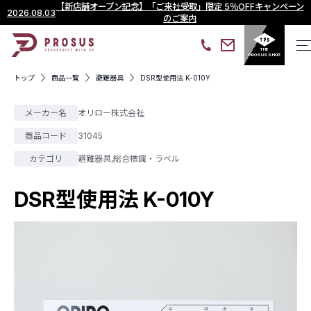
【新店舗オープン記念】「ご来社受取」限定 5％OFFキャンペーン
2026.08.03
のご案内
THE
PROSUS SHOP
トップ
商品一覧
避難器具
DSR型使用法 K-010Y
メーカー名
オリロー株式会社
商品コード
31045
カテゴリ
避難器具
,
総合標識・ラベル
DSR型使用法 K-010Y