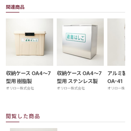
関連商品
収納ケース OA4～7
収納ケース OA4～7
アルミ製
型用 樹脂製
型用 ステンレス製
OA-41
オリロー株式会社
オリロー株式会社
オリロー株式
閲覧した商品