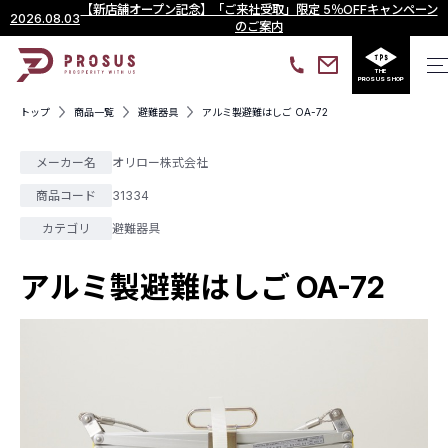
【新店舗オープン記念】「ご来社受取」限定 5％OFFキャンペーン
2026.08.03
のご案内
THE
PROSUS SHOP
トップ
商品一覧
避難器具
アルミ製避難はしご OA-72
メーカー名
オリロー株式会社
商品コード
31334
カテゴリ
避難器具
アルミ製避難はしご OA-72