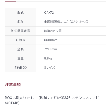
型式
OA-72
名称
金属製避難はしご（OAシリーズ）
型式承認番号
は第28～7号
有効長
6600mm
全長
7228mm
重量
8.8㎏
収納BOX
Sサイズ
注意事項
BOXは別売りです。（樹脂：ｺｰﾄﾞ№31346,ステンレス：ｺｰﾄﾞ
№31348）