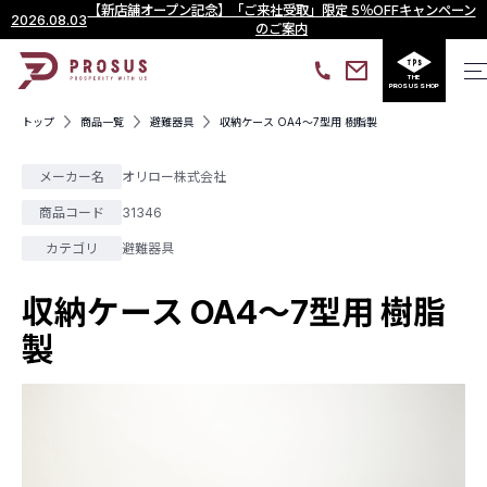
【新店舗オープン記念】「ご来社受取」限定 5％OFFキャンペーン
2026.08.03
のご案内
THE
PROSUS SHOP
トップ
商品一覧
避難器具
収納ケース OA4～7型用 樹脂製
メーカー名
オリロー株式会社
商品コード
31346
カテゴリ
避難器具
収納ケース OA4～7型用 樹脂
製