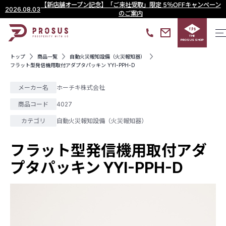
【新店舗オープン記念】「ご来社受取」限定 5％OFFキャンペーン
2026.08.03
のご案内
THE
PROSUS SHOP
トップ
商品一覧
自動火災報知設備（火災報知器）
フラット型発信機用取付アダプタパッキン YYI-PPH-D
メーカー名
ホーチキ株式会社
商品コード
4027
カテゴリ
自動火災報知設備（火災報知器）
フラット型発信機用取付アダ
プタパッキン YYI-PPH-D