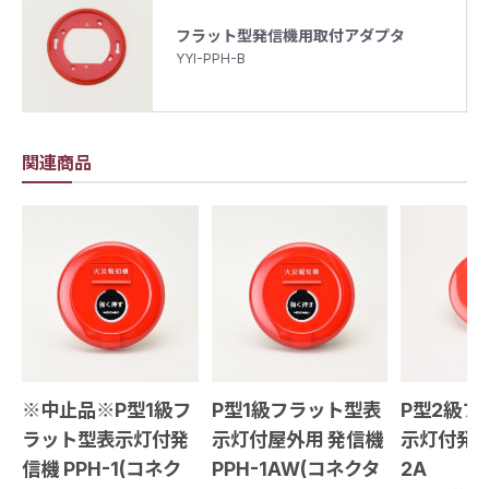
フラット型発信機用取付アダプタ
YYI-PPH-B
関連商品
※中止品※P型1級フ
P型1級フラット型表
P型2級フ
ラット型表示灯付発
示灯付屋外用 発信機
示灯付発信
信機 PPH-1(コネク
PPH-1AW(コネクタ
2A