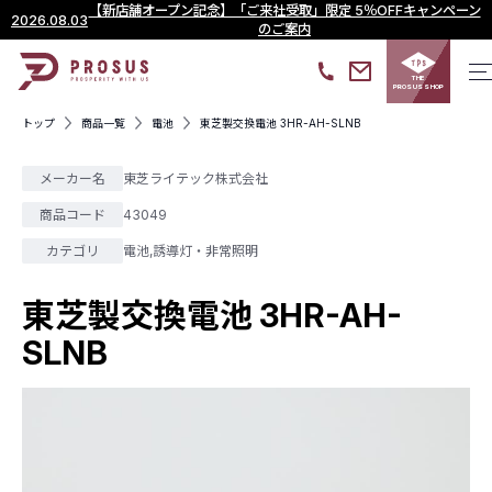
【新店舗オープン記念】「ご来社受取」限定 5％OFFキャンペーン
2026.08.03
のご案内
THE
PROSUS SHOP
トップ
商品一覧
電池
東芝製交換電池 3HR-AH-SLNB
メーカー名
東芝ライテック株式会社
商品コード
43049
カテゴリ
電池
,
誘導灯・非常照明
東芝製交換電池 3HR-AH-
SLNB