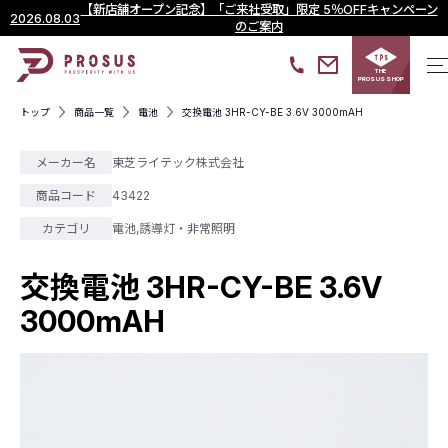
【新店舗オープン記念】「ご来社受取」限定 5％OFFキャンペーン
2026.08.03
のご案内
THE
PROSUS SHOP
トップ
商品一覧
電池
交換電池 3HR-CY-BE 3.6V 3000mAH
メーカー名
東芝ライテック株式会社
商品コード
43422
カテゴリ
電池
,
誘導灯・非常照明
交換電池 3HR-CY-BE 3.6V
3000mAH