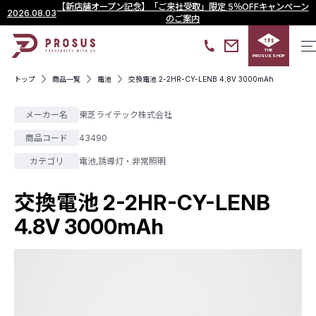
【新店舗オープン記念】「ご来社受取」限定 5％OFFキャンペーン
2026.08.03
のご案内
THE
PROSUS SHOP
トップ
商品一覧
電池
交換電池 2-2HR-CY-LENB 4.8V 3000mAh
メーカー名
東芝ライテック株式会社
商品コード
43490
カテゴリ
電池
,
誘導灯・非常照明
交換電池 2-2HR-CY-LENB
4.8V 3000mAh