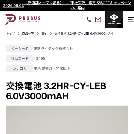
【新店舗オープン記念】「ご来社受取」限定 5％OFFキャンペーン
2026.08.03
のご案内
THE
PROSUS SHOP
トップ
商品一覧
電池
交換電池 3.2HR-CY-LEB 6.0V3000ｍAH
メーカー名
東芝ライテック株式会社
商品コード
43495
カテゴリ
電池
,
誘導灯・非常照明
交換電池 3.2HR-CY-LEB
6.0V3000ｍAH