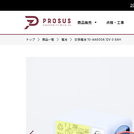
2
商品販売
点検・工事
トップ
商品一覧
電池
交換電池 10-AA600A 12V 0.6AH