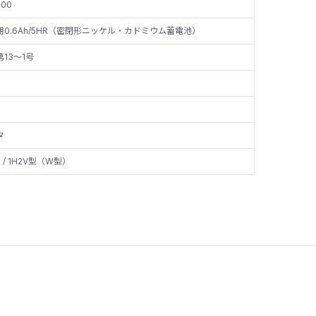
600
用0.6Ah/5HR（密閉形ニッケル・カドミウム蓄電池）
13～1号
タ
C / 1H2V型（W型）