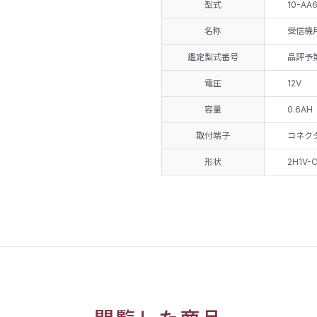
型式
10-AA
名称
受信機
鑑定型式番号
品評予第
電圧
12V
容量
0.6AH
取付端子
コネク
形状
2H1V-