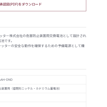
承認図(PDF)をダウンロード
和シヤッター株式会社の危害防止装置用交換電池として設計され
電池です。
ャッターの安全な動作を確保するための予備電源として機
AAH-DND
止装置用（密閉形ニッケル・カドミウム蓄電池）