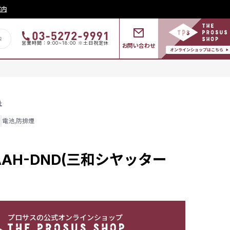
案内
営業時間：9:00~18:00 ※土日祝定休
お問い合わせ
社
電池
,
防排煙
AAH-DND(三和シヤッター
プロサスの公式オンラインショップ