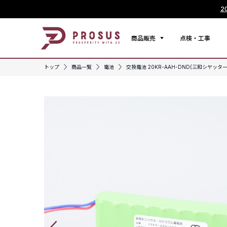
2
商品販売
点検・工事
トップ
商品一覧
電池
交換電池 20KR-AAH-DND(三和シヤッター用)