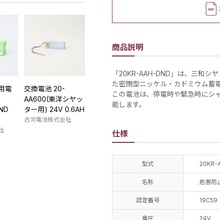
商品説明
「20KR-AAH-DND」は、三
た密閉型ニッケル・カドミウム蓄
用電
交換電池 20-
この電池は、停電時や緊急時にシ
AA600(東洋シヤッ
能します。
ND
ター用) 24V 0.6AH
古河電池株式会社
社
仕様
型式
20KR-
名称
危害防
認定番号
19C59
電圧
24V