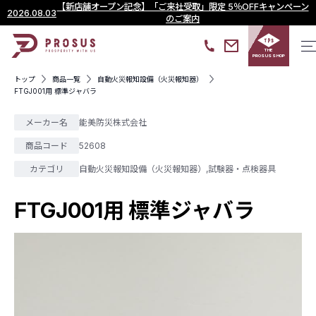
【新店舗オープン記念】「ご来社受取」限定 5％OFFキャンペーン
2026.08.03
のご案内
THE
PROSUS SHOP
トップ
商品一覧
自動火災報知設備（火災報知器）
FTGJ001用 標準ジャバラ
メーカー名
能美防災株式会社
商品コード
52608
カテゴリ
自動火災報知設備（火災報知器）
,
試験器・点検器具
FTGJ001用 標準ジャバラ