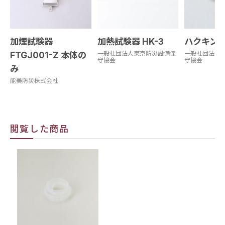
加煙試験器
加熱試験器 HK-3
ハクキン
FTGJ001-Z 本体の
一般社団法人東京防災設備保
一般社団法人
守協会
守協会
み
能美防災株式会社
閲覧した商品