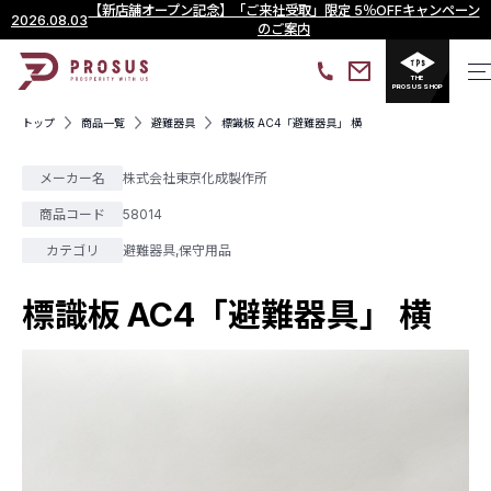
【新店舗オープン記念】「ご来社受取」限定 5％OFFキャンペーン
2026.08.03
のご案内
THE
PROSUS SHOP
トップ
商品一覧
避難器具
標識板 AC4「避難器具」 横
メーカー名
株式会社東京化成製作所
商品コード
58014
カテゴリ
避難器具
,
保守用品
標識板 AC4「避難器具」 横