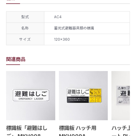
型式
AC4
名称
蓄光式避難器具類の標識
サイズ
120×360
関連商品
標識板「避難はし
標識板 ハッチ用
ハッチ上