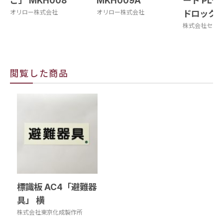
ご」 MKH008
MKH009A
ート PL-
オリロー株式会社
オリロー株式会社
ドロック有
株式会社セフ
閲覧した商品
標識板 AC4「避難器
具」 横
株式会社東京化成製作所