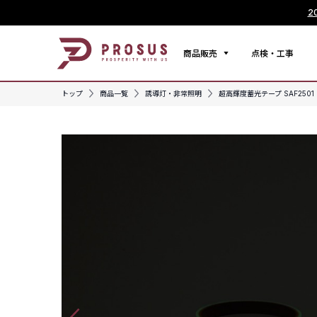
2
商品販売
点検・工事
トップ
商品一覧
誘導灯・非常照明
超高輝度蓄光テープ SAF2501