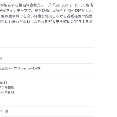
製造する超高輝度蓄光テープ「SAF2501」は、JIS規格
光式ラインテープで、光を遮断した後も約10〜12時間にわ
、低照度環境でも高い輝度を維持しながら避難経路や段差
境性にも優れた素材により長期的な安全確保に寄与する防
01
蓄光テープ Super α-FLASH
蓄光)材
ステル樹脂
ル系粘着剤
×1ｍ巻