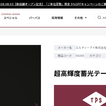
026.08.03
【新店舗オープン記念】「ご来社受取」限定 5％OFFキャンペーンのご
COMING SOON!
スペシャル
パーパス
採用情報
その他
メーカー名
エルティーアイ株式会
商品コード
59255
カテゴリ
超高輝度蓄光テープ