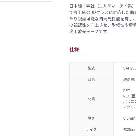
日本緑十字社（エルティーアイ系）が
で最上級のJDクラスに対応した蓄
たり視認可能な自発光性能を有し
の視認性を向上させ、耐候性や環
災用蓄光テープです。
仕様
型式
SAF25
品名
超高輝度
PET
PLC(
材質
ポリエ
アクリ
厚さ
0.5mm
サイズ
幅25㎜