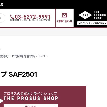
案内
営業時間：9:00~18:00 ※土日祝定休
お問い合わせ
社
誘導灯・非常照明
,
総合標識・ラベル
 SAF2501
プロサスの公式オンラインショップ
購入する