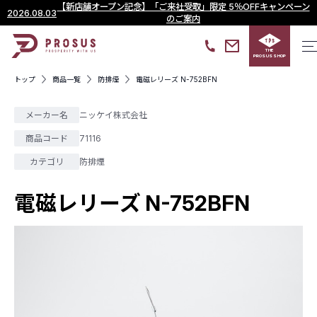
【新店舗オープン記念】「ご来社受取」限定 5％OFFキャンペーン
2026.08.03
のご案内
THE
PROSUS SHOP
トップ
商品一覧
防排煙
電磁レリーズ N-752BFN
メーカー名
ニッケイ株式会社
商品コード
71116
カテゴリ
防排煙
電磁レリーズ N-752BFN