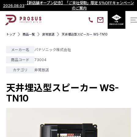
【新店舗オープン記念】「ご来社受取」限定 5％OFFキャンペーン
2026.08.03
のご案内
THE
PROSUS SHOP
トップ
商品一覧
非常放送
天井埋込型スピーカー WS-TN10
メーカー名
パナソニック株式会社
商品コード
73004
カテゴリ
非常放送
天井埋込型スピーカー WS-
TN10