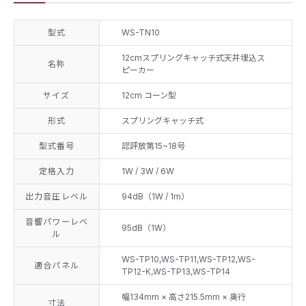
型式
WS-TN10
12cmスプリングキャッチ式天井埋込ス
名称
ピーカー
サイズ
12cm コーン型
形式
スプリングキャッチ式
型式番号
認評放第15~18号
定格入力
1W / 3W / 6W
出力音圧レベル
94dB（1W / 1m）
音響パワーレベ
95dB（1W）
ル
WS-TP10,WS-TP11,WS-TP12,WS-
適合パネル
TP12-K,WS-TP13,WS-TP14
幅134mm × 高さ215.5mm × 奥行
寸法