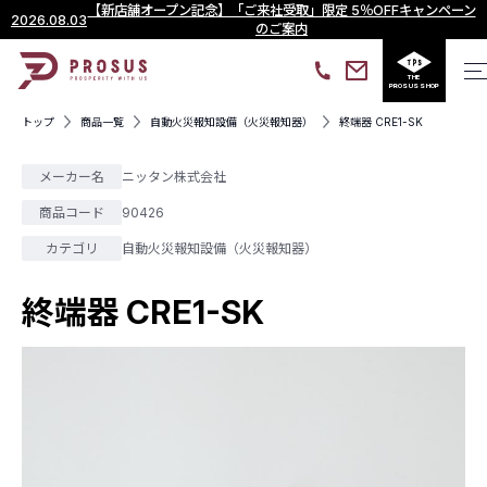
【新店舗オープン記念】「ご来社受取」限定 5％OFFキャンペーン
2026.08.03
のご案内
THE
PROSUS SHOP
トップ
商品一覧
自動火災報知設備（火災報知器）
終端器 CRE1-SK
メーカー名
ニッタン株式会社
商品コード
90426
カテゴリ
自動火災報知設備（火災報知器）
終端器 CRE1-SK