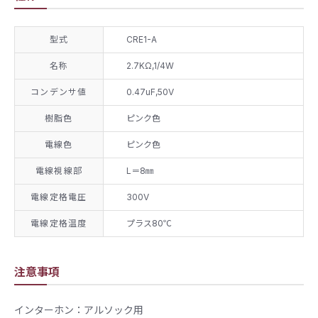
型式
CRE1-A
名称
2.7KΩ,1/4W
コンデンサ値
0.47uF,50V
樹脂色
ピンク色
電線色
ピンク色
電線視線部
L＝8㎜
電線定格電圧
300V
電線定格温度
プラス80℃
注意事項
インターホン：アルソック用