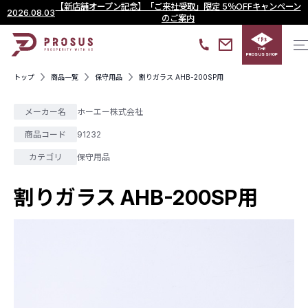
【新店舗オープン記念】「ご来社受取」限定 5％OFFキャンペーン
2026.08.03
のご案内
THE
PROSUS SHOP
トップ
商品一覧
保守用品
割りガラス AHB-200SP用
メーカー名
ホーエー株式会社
商品コード
91232
カテゴリ
保守用品
割りガラス AHB-200SP用