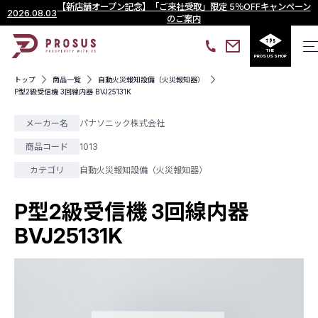
【新店舗オープン記念】「ご来社受取」限定 5％OFFキャンペーン
2026.08.03
のご案内
THE
PROSUS SHOP
トップ
商品一覧
自動火災報知設備（火災報知器）
P型2級受信機 3回線内器 BVJ25131K
メーカー名
パナソニック株式会社
商品コード
1013
カテゴリ
自動火災報知設備（火災報知器）
P型2級受信機 3回線内器
BVJ25131K