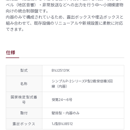
ベル（地区音響）・非常放送などへの出力を行う中～小規模建物
向けの統合制御盤です。
内器のみで構成されているため、露出ボックスや埋込ボックスと
組み合わせて、既存設備のリニューアルや新規設置に柔軟に対応
できます。
仕様
型式
BVJ25131K
シンプルP-2シリーズP型2級受信機3回
名称
線（内器）
国家検定型式番
受第24～6号
号
取付
壁掛型・内器のみ
露出ボックス
1J型BVJ8512