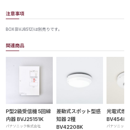
注意事項
BOX(BVJ8512)は別売りです。
関連商品
P型2級受信機 5回線
差動式スポット型感
光電式煙感
内器 BVJ25151K
知器 2種
BV45481
パナソニック株式会社
BV42208K
パナソニック