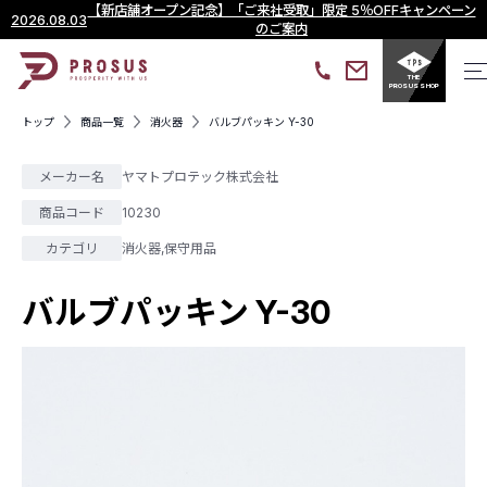
【新店舗オープン記念】「ご来社受取」限定 5％OFFキャンペーン
2026.08.03
のご案内
THE
PROSUS SHOP
トップ
商品一覧
消火器
バルブパッキン Y-30
メーカー名
ヤマトプロテック株式会社
商品コード
10230
カテゴリ
消火器
,
保守用品
バルブパッキン Y-30