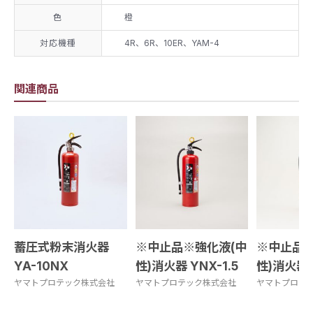
色
橙
対応機種
4R、6R、10ER、YAM-4
関連商品
蓄圧式粉末消火器
※中止品※強化液(中
※中止品※
YA-10NX
性)消火器 YNX-1.5
性)消火器 
ヤマトプロテック株式会社
ヤマトプロテック株式会社
ヤマトプロテ