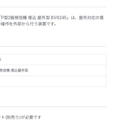
型2級発信機 埋込 屋外型 BV6245」は、屋外対応の埋
の操作を外部から行う装置です。
5
級発信機 埋込屋外型
ト(別売り)が必要です