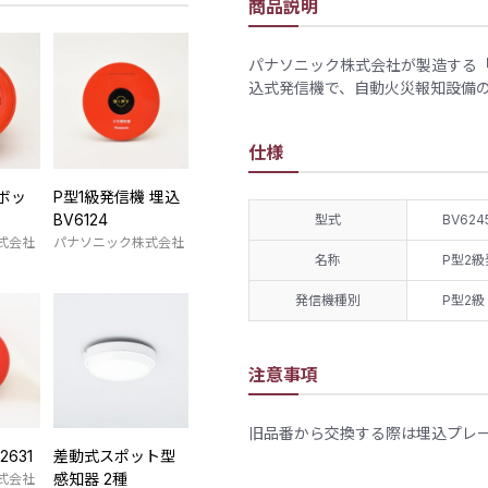
商品説明
パナソニック株式会社が製造する「P
込式発信機で、自動火災報知設備
仕様
ボッ
P型1級発信機 埋込
BV6124
型式
BV624
式会社
パナソニック株式会社
名称
P型2
発信機種別
P型2級
注意事項
旧品番から交換する際は埋込プレー
2631
差動式スポット型
感知器 2種
式会社