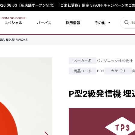
026.08.03
【新店舗オープン記念】「ご来社受取」限定 5％OFFキャンペーンのご
COMING SOON!
スペシャル
パーパス
採用情報
その他
込 屋外型 BV6245
メーカー名
パナソニック株式会社
商品コード
1103
カテゴリ
P型2級発信機 埋込