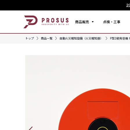
2
商品販売
点検・工事
トップ
商品一覧
自動火災報知設備（火災報知器）
P型2級発信機 埋