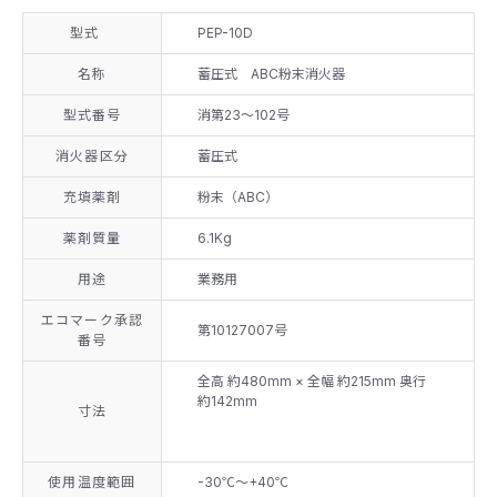
型式
PEP-10D
名称
蓄圧式 ABC粉末消火器
型式番号
消第23～102号
消火器区分
蓄圧式
充填薬剤
粉末（ABC）
薬剤質量
6.1Kg
用途
業務用
エコマーク承認
第10127007号
番号
全高 約480mm × 全幅 約215mm 奥行
約142mm
寸法
使用温度範囲
-30℃～+40℃