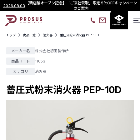
【新店舗オープン記念】「ご来社受取」限定 5％OFFキャンペーン
2026.08.03
のご案内
THE
PROSUS SHOP
トップ
商品一覧
消火器
蓄圧式粉末消火器 PEP-10D
メーカー名
株式会社初田製作所
商品コード
11053
カテゴリ
消火器
蓄圧式粉末消火器 PEP-10D