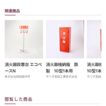
関連商品
消火器設置台 エコベ
消火器格納箱 鉄
消火器格納
ースN
製 10型1本用
10型1本用
株式会社初田製作所
モリタ宮田工業株式会社
モリタ宮田工
閲覧した商品