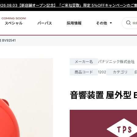
026.08.03
【新店舗オープン記念】「ご来社受取」限定 5％OFFキャンペーンのご
COMING SOON!
スペシャル
パーパス
採用情報
その他
BV92541
メーカー名
パナソニック株式会社
商品コード
1202
カテゴリ
音響装置 屋外型 B