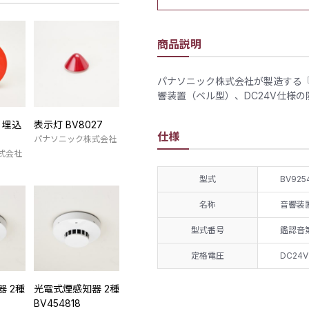
商品説明
パナソニック株式会社が製造する『音
響装置（ベル型）、DC24V仕様
 埋込
表示灯 BV8027
仕様
パナソニック株式会社
式会社
型式
BV925
名称
音響装
型式番号
鑑認音第
定格電圧
DC24V
 2種
光電式煙感知器 2種
BV454818