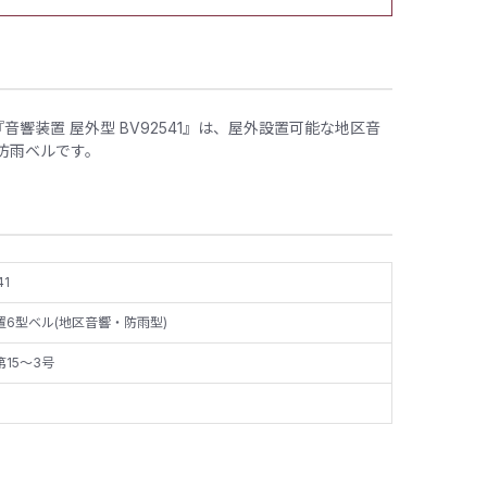
響装置 屋外型 BV92541』は、屋外設置可能な地区音
の防雨ベルです。
41
置6型ベル(地区音響・防雨型)
15～3号