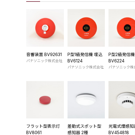
音響装置 BV92631
P型1級発信機 埋込
P型2級発信機
BV6124
BV6224
パナソニック株式会社
パナソニック株式会社
パナソニック株
フラット型表示灯
差動式スポット型
光電式煙感知器
BV8061
感知器 2種
BV454818