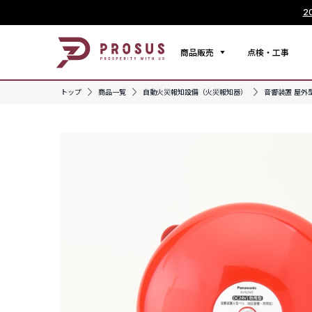
2
商品販売
点検・工事
トップ
商品一覧
自動火災報知設備（火災報知器）
音響装置 屋外型 