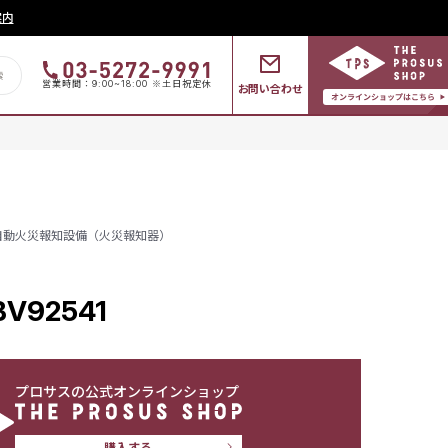
案内
営業時間：9:00~18:00 ※土日祝定休
お問い合わせ
自動火災報知設備（火災報知器）
V92541
プロサスの公式オンラインショップ
購入する