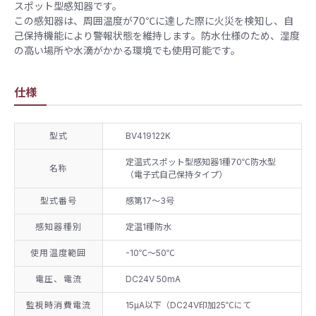
スポット型感知器です。​
この感知器は、周囲温度が70℃に達した際に火災を検知し、自
己保持機能により警報状態を維持します。​防水仕様のため、湿度
の高い場所や水滴がかかる環境でも使用可能です。
仕様
型式
BV419122K
定温式スポット型感知器1種70℃防水型
名称
（電子式自己保持タイプ）
型式番号
感第17～3号
感知器種別
定温1種防水
使用温度範囲
-10℃～50℃
電圧、電流
DC24V 50mA
監視時消費電流
15μA以下（DC24V印加25℃にて