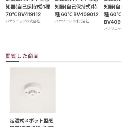
知器(自己保持式)1種
知器(自己保持式)特
知器(自己
70℃ BV419112
種 60℃ BV409012
種 60℃ 
パナソニック株式会社
パナソニック株式会社
BV40902
パナソニック
閲覧した商品
定温式スポット型感