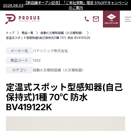
【新店舗オープン記念】「ご来社受取」限定 5％OFFキャンペーン
2026.08.03
のご案内
THE
PROSUS SHOP
トップ
商品一覧
自動火災報知設備（火災報知器）
定温式スポット型感知器(自己保持式)1種 70℃ 防水 BV419122K
メーカー名
パナソニック株式会社
商品コード
1292
カテゴリ
自動火災報知設備（火災報知器）
定温式スポット型感知器(自己
保持式)1種 70℃ 防水
BV419122K