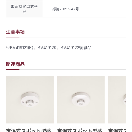
国家検定型式番
感第2021～42号​
号
注意事項
※BV419121(K)、BV41912K、BV419122後継品
関連商品
定温式スポット型感
定温式スポット型感
定温式ス