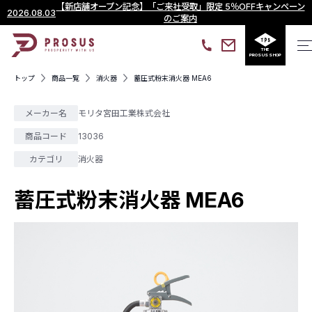
【新店舗オープン記念】「ご来社受取」限定 5％OFFキャンペーン
2026.08.03
のご案内
THE
PROSUS SHOP
トップ
商品一覧
消火器
蓄圧式粉末消火器 MEA6
メーカー名
モリタ宮田工業株式会社
商品コード
13036
カテゴリ
消火器
蓄圧式粉末消火器 MEA6