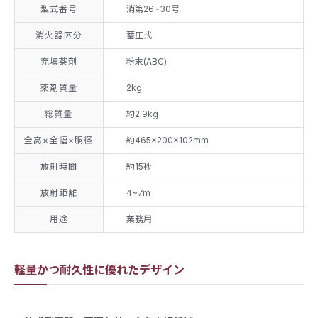
型式番号
消第26~30号
消火器区分
蓄圧式
充填薬剤
粉末(ABC)
薬剤質量
2kg
総質量
約2.9kg
全高×全幅×胴径
約465×200×102mm
放射時間
約15秒
放射距離
4~7m
用途
業務用
軽量かつ耐久性に優れたデザイン