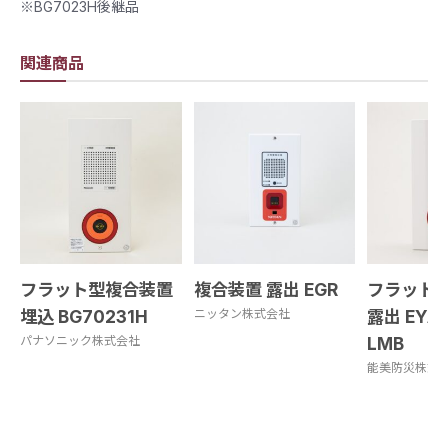
※BG7023H後継品
関連商品
フラット型複合装置
複合装置 露出 EGR
フラット
埋込 BG70231H
ニッタン株式会社
露出 EYAJ
パナソニック株式会社
LMB
能美防災株式