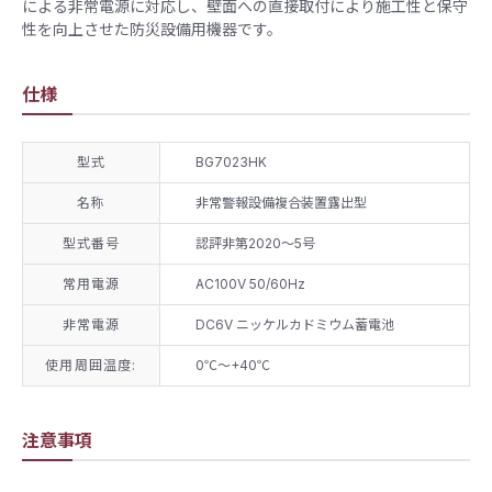
による非常電源に対応し、壁面への直接取付により施工性と保守
性を向上させた防災設備用機器です。
仕様
型式
BG7023HK
名称
非常警報設備複合装置露出型
型式番号
認評非第2020～5号
常用電源
AC100V 50/60Hz
非常電源
DC6V ニッケルカドミウム蓄電池
使用周囲温度:
0℃～+40℃​
注意事項