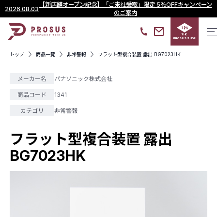
【新店舗オープン記念】「ご来社受取」限定 5％OFFキャンペーン
2026.08.03
のご案内
THE
PROSUS SHOP
トップ
商品一覧
非常警報
フラット型複合装置 露出 BG7023HK
メーカー名
パナソニック株式会社
商品コード
1341
カテゴリ
非常警報
フラット型複合装置 露出
BG7023HK