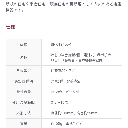
新規の住宅や集合住宅、既存住宅の更新用として人気のある定番
機器です。
仕様
型式
SHK48455K
けむり当番薄型2種（電池式・移報接点
名称
無し）（警報音・音声警報機能付）
型式番号
住警第30～7号
感知器種別
光電2種 非蓄積型
警報音量
1m地点、ピーク値
使用温度範囲
0℃〜40℃
外形寸法
直径約100mm、高さ約25mm
質量
​約105g（電池含む）