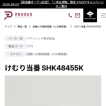
【新店舗オープン記念】「ご来社受取」限定 5％OFFキャンペーン
2026.08.03
のご案内
THE
PROSUS SHOP
トップ
商品一覧
自動火災報知設備（火災報知器）
けむり当番 SHK48455K
メーカー名
パナソニック株式会社
商品コード
1775
カテゴリ
自動火災報知設備（火災報知器）
けむり当番 SHK48455K