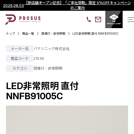
【新店舗オープン記念】「ご来社受取」限定 5％OFFキャンペーン
2026.08.03
のご案内
THE
PROSUS SHOP
トップ
商品一覧
誘導灯・非常照明
LED非常照明 直付 NNFB91005C
メーカー名
パナソニック株式会社
商品コード
21539
カテゴリ
誘導灯・非常照明
LED非常照明 直付
NNFB91005C