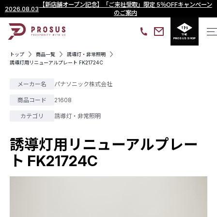
【新店舗オープン記念】「ご来社受取」限定 5％OFFキャンペーン
2026.08.03
のご案内
THE
PROSUS SHOP
トップ
商品一覧
誘導灯・非常照明
誘導灯用リニューアルプレート FK21724C
メーカー名
パナソニック株式会社
商品コード
21608
カテゴリ
誘導灯・非常照明
誘導灯用リニューアルプレー
ト FK21724C