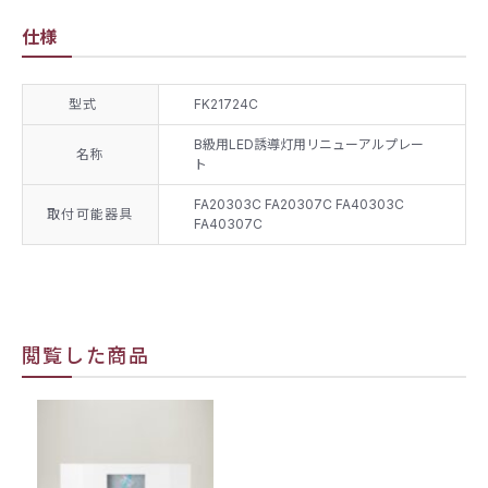
仕様
型式
FK21724C
B級用LED誘導灯用リニューアルプレー
名称
ト
FA20303C FA20307C FA40303C
取付可能器具
FA40307C
閲覧した商品