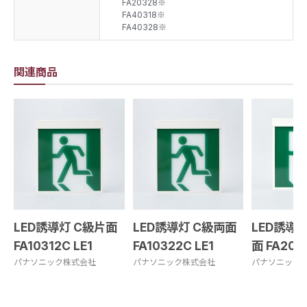
FA20328※
FA40318※
FA40328※
関連商品
LED誘導灯 C級片面
LED誘導灯 C級両面
LED誘導
FA10312C LE1
FA10322C LE1
面 FA2031
パナソニック株式会社
パナソニック株式会社
パナソニック