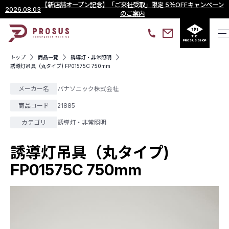
【新店舗オープン記念】「ご来社受取」限定 5％OFFキャンペーン
2026.08.03
のご案内
THE
PROSUS SHOP
トップ
商品一覧
誘導灯・非常照明
誘導灯吊具（丸タイプ) FP01575C 750mm
メーカー名
パナソニック株式会社
商品コード
21885
カテゴリ
誘導灯・非常照明
誘導灯吊具（丸タイプ)
FP01575C 750mm