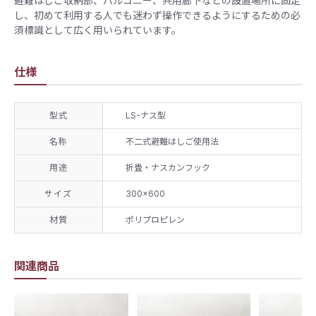
避難はしご収納部、バルコニー、共用廊下などの設置場所に固定
し、初めて利用する人でも迷わず操作できるようにするための必
須標識として広く用いられています。
仕様
型式
LS-ナス型
名称
不二式避難はしご使用法
用途
折畳・ナスカンフック
サイズ
300×600
材質
ポリプロピレン
関連商品