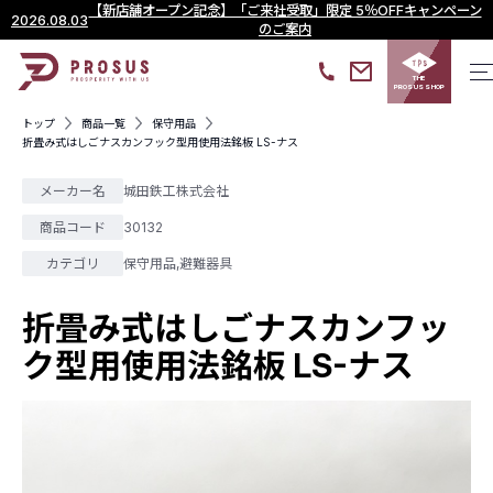
【新店舗オープン記念】「ご来社受取」限定 5％OFFキャンペーン
2026.08.03
のご案内
THE
PROSUS SHOP
トップ
商品一覧
保守用品
折畳み式はしごナスカンフック型用使用法銘板 LS-ナス
メーカー名
城田鉄工株式会社
商品コード
30132
カテゴリ
保守用品
,
避難器具
折畳み式はしごナスカンフッ
ク型用使用法銘板 LS-ナス