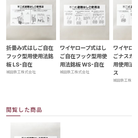
折畳み式はしご自在
ワイヤロープ式はし
ワイヤロ
フック型用使用法銘
ご自在フック型用使
ごナスカ
板 LS-自在
用法銘板 WS-自在
用使用法銘
城田鉄工株式会社
城田鉄工株式会社
ス
城田鉄工株式
閲覧した商品