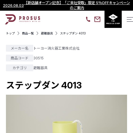
【新店舗オープン記念】「ご来社受取」限定 5％OFFキャンペーン
2026.08.03
のご案内
THE
PROSUS SHOP
トップ
商品一覧
避難器具
ステップダン 4013
メーカー名
トーヨー消火器工業株式会社
商品コード
30515
カテゴリ
避難器具
ステップダン 4013