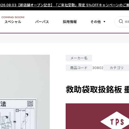
026.08.03
【新店舗オープン記念】「ご来社受取」限定 5％OFFキャンペーンのご
COMING SOON!
スペシャル
パーパス
採用情報
その他
メーカー名
商品コード
30802
カテゴリ
救助袋取扱銘板 