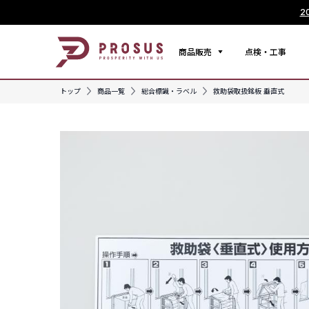
2
商品販売
点検・工事
トップ
商品一覧
総合標識・ラベル
救助袋取扱銘板 垂直式