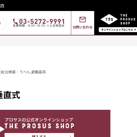
案内
営業時間：9:00~18:00 ※土日祝定休
お問い合わせ
総合標識・ラベル
,
避難器具
垂直式
プロサスの公式オンラインショップ
購入する