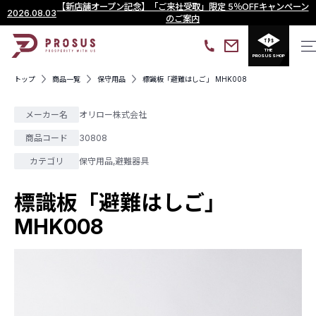
【新店舗オープン記念】「ご来社受取」限定 5％OFFキャンペーン
2026.08.03
のご案内
THE
PROSUS SHOP
トップ
商品一覧
保守用品
標識板「避難はしご」 MHK008
メーカー名
オリロー株式会社
商品コード
30808
カテゴリ
保守用品
,
避難器具
標識板「避難はしご」
MHK008