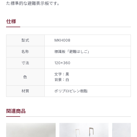
た標準的な避難表示板です。
仕様
型式
MKH008
名称
標識板「避難はしご」
寸法
120×360
文字：黒
色
背景：白
材質
ポリプロピレン樹脂
関連商品