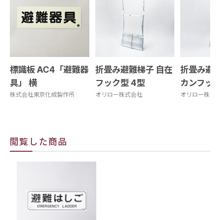
標識板 AC4「避難器
折畳み避難梯子 自在
折畳み避難
具」 横
フック型 4型
カンフック
株式会社東京化成製作所
オリロー株式会社
オリロー株式
閲覧した商品