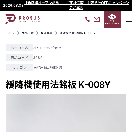
【新店舗オープン記念】「ご来社受取」限定 5％OFFキャンペーン
2026.08.03
のご案内
THE
PROSUS SHOP
トップ
商品一覧
保守用品
緩降機使用法銘板 K-008Y
メーカー名
オリロー株式会社
商品コード
30844
カテゴリ
保守用品
,
避難器具
緩降機使用法銘板 K-008Y