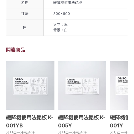
名称
緩降機使用法銘板
寸法
300×600
文字：黒
色
背景：白
関連商品
緩降機使用法銘板 K-
緩降機使用法銘板 K-
緩降機使用
001YB
005Y
001Y
オリロー株式会社
オリロー株式会社
オリロー株式