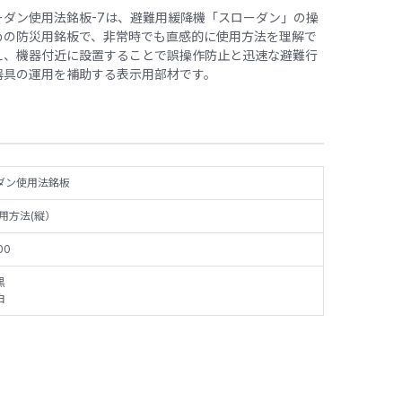
ダン使用法銘板-7は、避難用緩降機「スローダン」の操
めの防災用銘板で、非常時でも直感的に使用方法を理解で
え、機器付近に設置することで誤操作防止と迅速な避難行
器具の運用を補助する表示用部材です。
ダン使用法銘板
用方法(縦）
00
黒
白