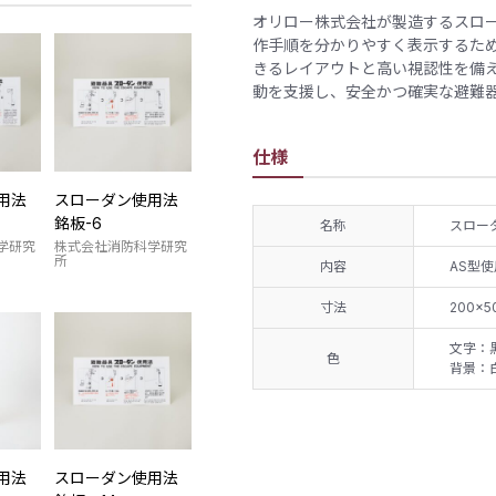
オリロー株式会社が製造するスロー
作手順を分かりやすく表示するた
きるレイアウトと高い視認性を備
動を支援し、安全かつ確実な避難
仕様
用法
スローダン使用法
銘板-6
名称
スロー
学研究
株式会社消防科学研究
所
内容
AS型使
寸法
200×5
文字：
色
背景：
用法
スローダン使用法