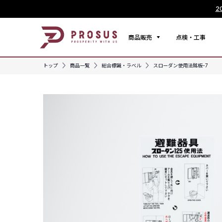
2
商品販売
点検・工事
トップ
商品一覧
総合標識・ラベル
スローダン使用法銘板-7