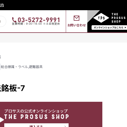
案内
営業時間：9:00~18:00 ※土日祝定休
お問い合わせ
所
総合標識・ラベル
,
避難器具
銘板-7
プロサスの公式オンラインショップ
購入する