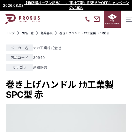
【新店舗オープン記念】「ご来社受取」限定 5％OFFキャンペーン
2026.08.03
のご案内
THE
PROSUS SHOP
トップ
商品一覧
避難器具
巻き上げハンドル ﾅｶ工業製 SPC型 赤
メーカー名
ナカ工業株式会社
商品コード
30940
カテゴリ
避難器具
巻き上げハンドル ﾅｶ工業製
SPC型 赤