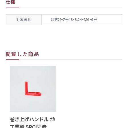
仕様
対象器具
は第21-7号,18-8,24-1,16-6号
閲覧した商品
巻き上げハンドル ﾅｶ
工業製 SPC型 赤