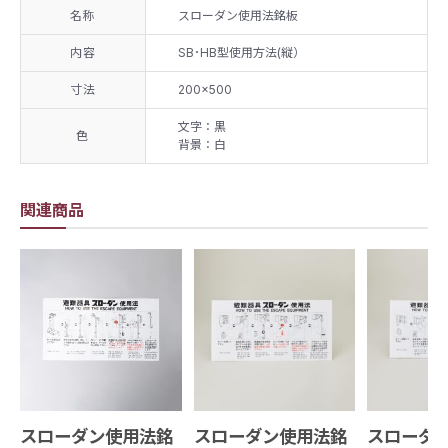
名称
スローダン使用法銘板
内容
SB･HB型使用方法(縦）
寸法
200×500
文字：黒
色
背景：白
関連商品
スローダン使用法銘
スローダン使用法銘
スローダ