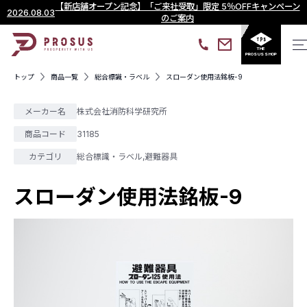
【新店舗オープン記念】「ご来社受取」限定 5％OFFキャンペーン
2026.08.03
のご案内
THE
PROSUS SHOP
トップ
商品一覧
総合標識・ラベル
スローダン使用法銘板-9
メーカー名
株式会社消防科学研究所
商品コード
31185
カテゴリ
総合標識・ラベル
,
避難器具
スローダン使用法銘板-9