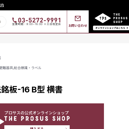
案内
営業時間：9:00~18:00 ※土日祝定休
お問い合わせ
所
避難器具
,
総合標識・ラベル
板-16 B型 横書
プロサスの公式オンラインショップ
購入する