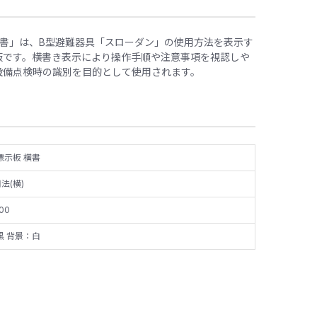
 横書」は、B型避難器具「スローダン」の使用方法を表示す
板です。横書き表示により操作手順や注意事項を視認しや
設備点検時の識別を目的として使用されます。
標示板 横書
法(横)
00
黒 背景：白