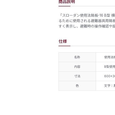
商品説明
「スローダン使用法銘板-16 B型
るために使用される避難器具用銘
すく表示し、避難時の操作確認や
仕様
名称
使用法
内容
B型使用
寸法
600×3
色
文字：