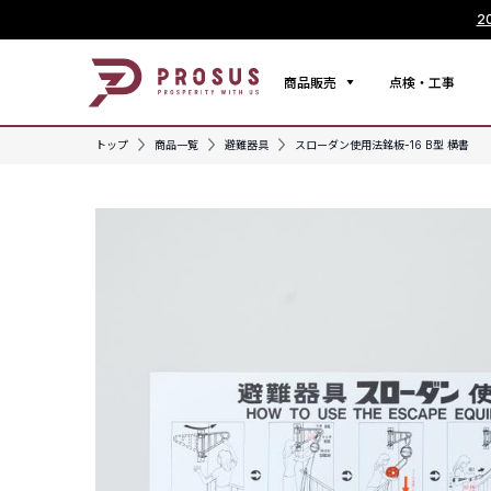
2
商品販売
点検・工事
トップ
商品一覧
避難器具
スローダン使用法銘板-16 B型 横書