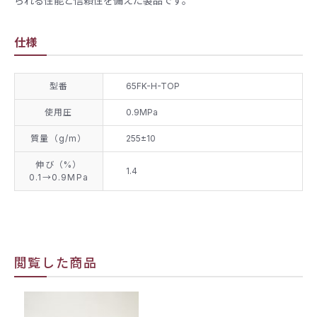
られる性能と信頼性を備えた製品です。
仕様
型番
65FK-H-TOP
使用圧
0.9MPa
質量（g/m）
255±10
伸び（%）
1.4
0.1→0.9MPa
閲覧した商品