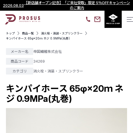
【新店舗オープン記念】「ご来社受取」限定 5％OFFキャンペーン
2026.08.03
のご案内
THE
PROSUS SHOP
トップ
商品一覧
消火栓・消装・スプリンクラー
キンパイホース 65φ×20ｍ ネジ 0.9MPa(丸巻)
メーカー名
帝国繊維株式会社
商品コード
34269
カテゴリ
消火栓・消装・スプリンクラー
キンパイホース 65φ×20ｍ ネ
ジ 0.9MPa(丸巻)