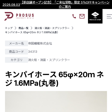
【新店舗オープン記念】「ご来社受取」限定 5％OFFキャンペーン
2026.08.03
のご案内
THE
PROSUS SHOP
トップ
商品一覧
消火栓・消装・スプリンクラー
キンパイホース 65φ×20ｍ ネジ 1.6MPa(丸巻)
メーカー名
帝国繊維株式会社
商品コード
34313
カテゴリ
消火栓・消装・スプリンクラー
キンパイホース 65φ×20ｍ ネ
ジ 1.6MPa(丸巻)