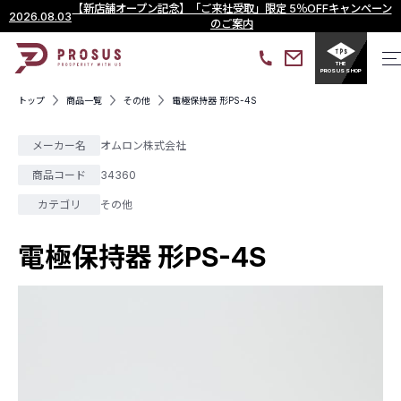
【新店舗オープン記念】「ご来社受取」限定 5％OFFキャンペーン
2026.08.03
のご案内
THE
PROSUS SHOP
トップ
商品一覧
その他
電極保持器 形PS-4S
メーカー名
オムロン株式会社
商品コード
34360
カテゴリ
その他
電極保持器 形PS-4S