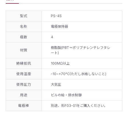
型式
PS-4S
名称
電極保持器
極数
4
樹脂製(PBT＝ポリブチレンテレフタレ
材質
ート)
絶縁抵抗
100MΩ以上
使用温度
-10~+70°C(ただし氷結しないこと)
使用圧力
大気圧
用途
ビルの給・排水制御
電極棒
別途、形F03-01をご購入ください。