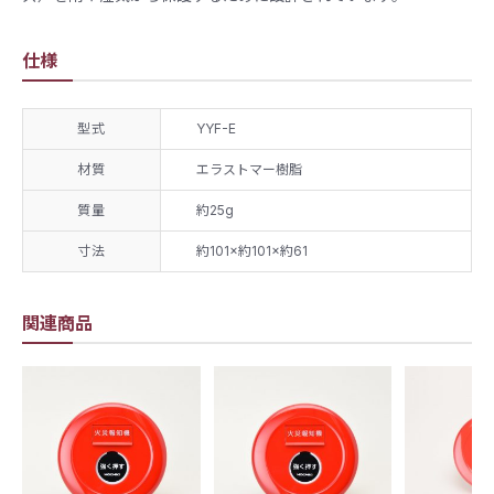
仕様
型式
YYF-E
材質
エラストマー樹脂
質量
約25g
寸法
約101×約101×約61
関連商品