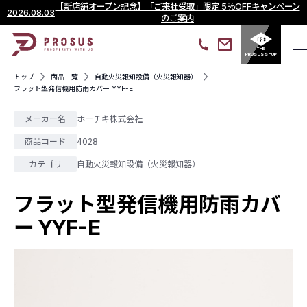
【新店舗オープン記念】「ご来社受取」限定 5％OFFキャンペーン
2026.08.03
のご案内
THE
PROSUS SHOP
トップ
商品一覧
自動火災報知設備（火災報知器）
フラット型発信機用防雨カバー YYF-E
メーカー名
ホーチキ株式会社
商品コード
4028
カテゴリ
自動火災報知設備（火災報知器）
フラット型発信機用防雨カバ
ー YYF-E